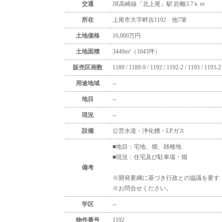
交通
JR高崎線「北上尾」駅 距離3.7ｋｍ
所在
上尾市大字畔吉1192 他7筆
土地価格
16,000
万円
土地面積
3449m²（1043坪）
販売区画数
1189 / 1189-9 / 1192 / 1192-2 / 1193 / 119
用途地域
--
地目
--
現況
--
設備
公営水道・浄化槽・LPガス
■地目：宅地、畑、雑種地
■現況：住宅及び駐車場・畑
備考
※開発要綱に基づき行政との協議を要す
※お問合せください。
学区
--
物件番号
1192