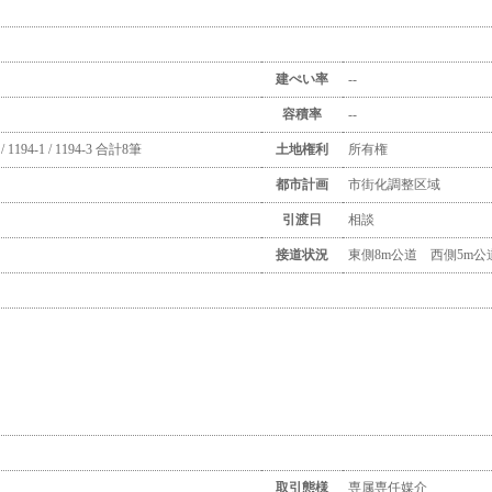
建ぺい率
--
容積率
--
3-2 / 1194-1 / 1194-3 合計8筆
土地権利
所有権
都市計画
市街化調整区域
引渡日
相談
接道状況
東側8m公道 西側5m公
取引態様
専属専任媒介