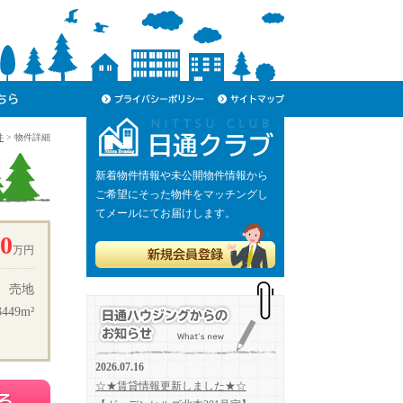
プライバシーポリシ
サイトマップ
ー
件
> 物件詳細
日通クラブ
新着物件情報や未公開物件情報から
ご希望にそった物件をマッチングし
てメールにてお届けします。
00
万円
新規会員登録
売地
49m²
日通ハウジングからのお知らせ