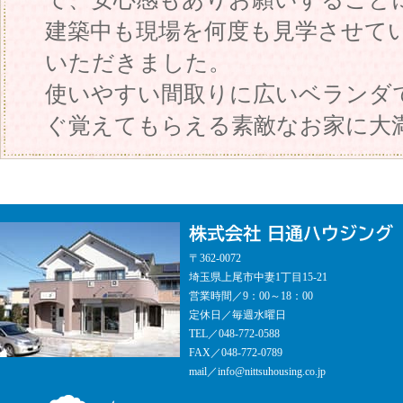
建築中も現場を何度も見学させて
いただきました。
使いやすい間取りに広いベランダ
ぐ覚えてもらえる素敵なお家に大
日通ハウジング
〒362-0072
埼玉県上尾市中妻1丁目15-21
営業時間／9：00～18：00
定休日／毎週水曜日
TEL／048-772-0588
FAX／048-772-0789
mail／info@nittsuhousing.co.jp