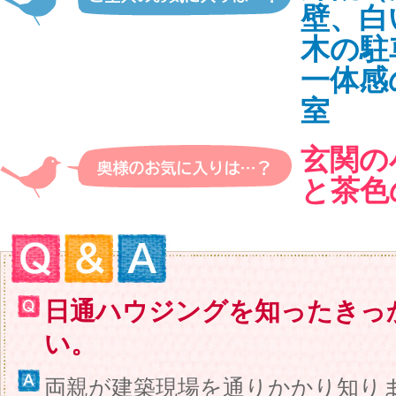
壁、白
木の駐
一体感
室
玄関の
と茶色
Q＆A
日通ハウジングを知ったきっ
い。
両親が建築現場を通りかかり知り